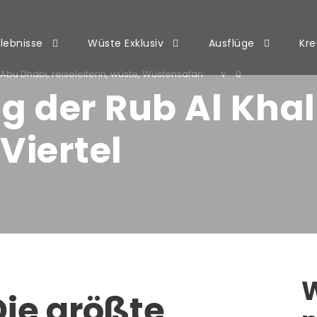
rlebnisse
Wüste Exklusiv
Ausflüge
Kre
Abu Dhabi
,
reiseleiterin
,
wüste
,
Wüstensafari
0
 der Rub Al Khal
Viertel
W
Die größte