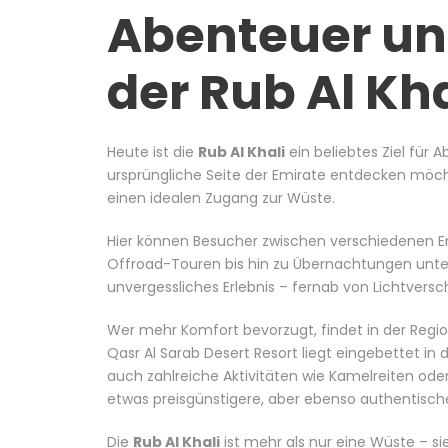
Abenteuer und
der Rub Al Kh
Heute ist die
Rub Al Khali
ein beliebtes Ziel für 
ursprüngliche Seite der Emirate entdecken möc
einen idealen Zugang zur Wüste.
Hier können Besucher zwischen verschiedenen Er
Offroad-Touren bis hin zu Übernachtungen unte
unvergessliches Erlebnis – fernab von Lichtvers
Wer mehr Komfort bevorzugt, findet in der Regi
Qasr Al Sarab Desert Resort liegt eingebettet i
auch zahlreiche Aktivitäten wie Kamelreiten oder 
etwas preisgünstigere, aber ebenso authentische
Die
Rub Al Khali
ist mehr als nur eine Wüste – si