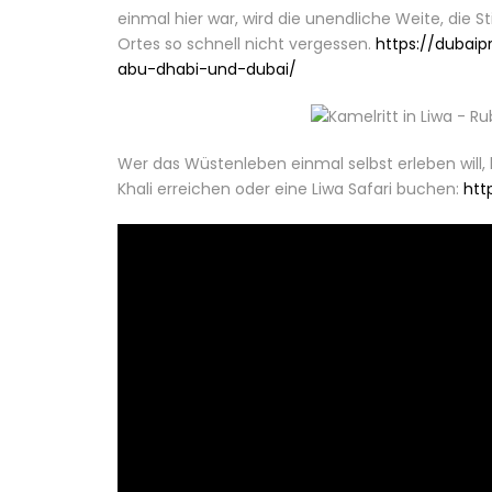
einmal hier war, wird die unendliche Weite, die 
Ortes so schnell nicht vergessen.
https://dubaip
abu-dhabi-und-dubai/
Wer das Wüstenleben einmal selbst erleben will, 
Khali erreichen oder eine Liwa Safari buchen:
htt