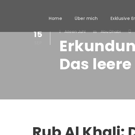
Home
Über mich
Exklusive E
15
Aileen Juhl
Abu Dhabi
Erkundung
SEP
Das leere 
Rub Al Khali: 