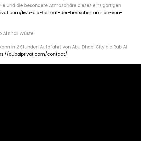
Stille und die besondere Atmosphäre dieses einzigartigen
rivat.com/liwa-die-heimat-der-herrscherfamilien-von-
kann in 2 Stunden Autofahrt von Abu Dhabi City die Rub Al
ps://dubaiprivat.com/contact/