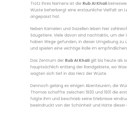
Trotz ihres Namens ist die
Rub Al Khali
keinesweg
Wüste beherbergt eine erstaunliche Vielfalt an 
angepasst hat.
Neben Kamelen und Gazellen leben hier zahlreiche
Säugetiere. Viele davon sind nachtaktiv, um der
haben Wege gefunden, in dieser Umgebung zu übe
und spielen eine wichtige Rolle im empfindlich
Das Zentrum der
Rub Al Khali
gilt bis heute als
hauptsächlich entlang der Randgebiete, wo Wass
wagten sich tief in das Herz der Wüste.
Dennoch gelang es einigen Abenteurern, die Wüs
Thomas
schaffte zwischen 1930 und 1931 die e
folgte ihm und beschrieb seine Erlebnisse eindru
beeindruckt von der Schönheit und Härte dieser 