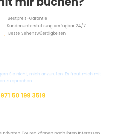
it mir buchen?
Bestpreis-Garantie
Kundenunterstützung verfügbar 24/7
Beste Sehenswüerdigkeiten
aben Sie Fragen?
ern Sie nicht, mich anzurufen. Es freut mich mit
en zu sprechen.
971 50 199 3519
ileen@dubaiprivat.com
le privaten Touren können nach Ihren Interessen