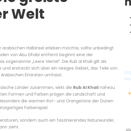
m
r Welt
arabischen Halbinsel erleben möchte, sollte unbedingt
H
unden von
Abu Dhabi
entfernt beginnt eine der
as sogenannte „Leere Viertel“. Die
Rub al Khali
gilt als
 erstreckt sich über ein riesiges Gebiet, das Teile von
Zög
 Arabischen Emiraten umfasst.
Ihn
ropäische Länder zusammen, wirkt die
Rub Al Khali
nahezu
+
hsten Formen und Farben prägen die Landschaft und
 Besonders die warmen Rot- und Orangetöne der Dünen
nzigartiges Farbenspiel.
a
peraturen, sondern auch ein faszinierendes Naturwunder,
ann zieht.
Al