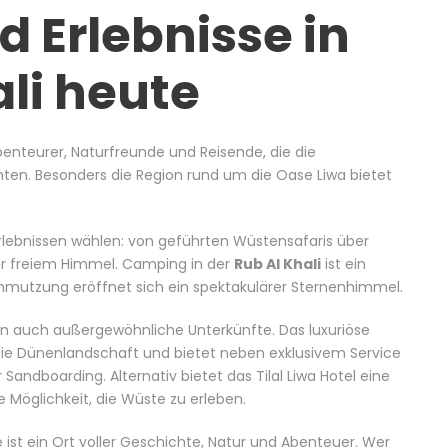
 Erlebnisse in
ali heute
Abenteurer, Naturfreunde und Reisende, die die
hten. Besonders die Region rund um die Oase
Liwa
bietet
lebnissen wählen: von geführten Wüstensafaris über
r freiem Himmel. Camping in der
Rub Al Khali
ist ein
chmutzung eröffnet sich ein spektakulärer Sternenhimmel.
on auch außergewöhnliche Unterkünfte. Das luxuriöse
n die Dünenlandschaft und bietet neben exklusivem Service
Sandboarding. Alternativ bietet das Tilal Liwa Hotel eine
 Möglichkeit, die Wüste zu erleben.
e ist ein Ort voller Geschichte, Natur und Abenteuer. Wer