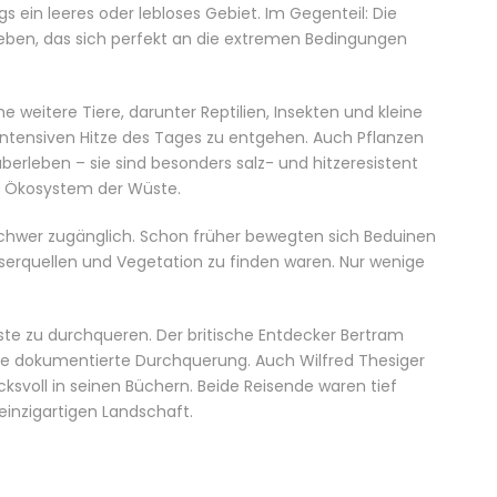
s ein leeres oder lebloses Gebiet. Im Gegenteil: Die
Leben, das sich perfekt an die extremen Bedingungen
 weitere Tiere, darunter Reptilien, Insekten und kleine
 intensiven Hitze des Tages zu entgehen. Auch Pflanzen
rleben – sie sind besonders salz- und hitzeresistent
en Ökosystem der Wüste.
 schwer zugänglich. Schon früher bewegten sich Beduinen
erquellen und Vegetation zu finden waren. Nur wenige
te zu durchqueren. Der britische Entdecker
Bertram
rste dokumentierte Durchquerung. Auch
Wilfred Thesiger
cksvoll in seinen Büchern. Beide Reisende waren tief
einzigartigen Landschaft.