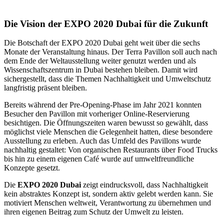
Die Vision der EXPO 2020 Dubai für die Zukunft
Die Botschaft der
EXPO 2020 Dubai
geht weit über die sechs
Monate der Veranstaltung hinaus. Der Terra Pavillon soll auch nach
dem Ende der Weltausstellung weiter genutzt werden und als
Wissenschaftszentrum in
Dubai
bestehen bleiben. Damit wird
sichergestellt, dass die Themen Nachhaltigkeit und Umweltschutz
langfristig präsent bleiben.
Bereits während der Pre-Opening-Phase im Jahr 2021 konnten
Besucher den Pavillon mit vorheriger Online-Reservierung
besichtigen. Die Öffnungszeiten waren bewusst so gewählt, dass
möglichst viele Menschen die Gelegenheit hatten, diese besondere
Ausstellung zu erleben. Auch das Umfeld des Pavillons wurde
nachhaltig gestaltet: Von organischen Restaurants über Food Trucks
bis hin zu einem eigenen Café wurde auf umweltfreundliche
Konzepte gesetzt.
Die
EXPO 2020 Dubai
zeigt eindrucksvoll, dass Nachhaltigkeit
kein abstraktes Konzept ist, sondern aktiv gelebt werden kann. Sie
motiviert Menschen weltweit, Verantwortung zu übernehmen und
ihren eigenen Beitrag zum Schutz der Umwelt zu leisten.