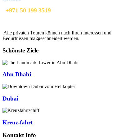
+971 50 199 3519
aileen@dubaiprivat.com
Alle privaten Touren können nach Ihren Interessen und
Bedürfnissen maßgeschneidert werden.
Schönste Ziele
Abu Dhabi
Dubai
Kreuz-fahrt
Kontakt Info