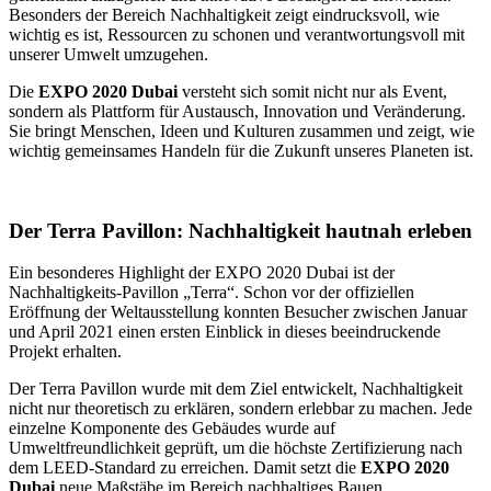
Besonders der Bereich Nachhaltigkeit zeigt eindrucksvoll, wie
wichtig es ist, Ressourcen zu schonen und verantwortungsvoll mit
unserer Umwelt umzugehen.
Die
EXPO 2020 Dubai
versteht sich somit nicht nur als Event,
sondern als Plattform für Austausch, Innovation und Veränderung.
Sie bringt Menschen, Ideen und Kulturen zusammen und zeigt, wie
wichtig gemeinsames Handeln für die Zukunft unseres Planeten ist.
Der Terra Pavillon: Nachhaltigkeit hautnah erleben
Ein besonderes Highlight der
EXPO 2020 Dubai
ist der
Nachhaltigkeits-Pavillon „Terra“. Schon vor der offiziellen
Eröffnung der Weltausstellung konnten Besucher zwischen Januar
und April 2021 einen ersten Einblick in dieses beeindruckende
Projekt erhalten.
Der Terra Pavillon wurde mit dem Ziel entwickelt, Nachhaltigkeit
nicht nur theoretisch zu erklären, sondern erlebbar zu machen. Jede
einzelne Komponente des Gebäudes wurde auf
Umweltfreundlichkeit geprüft, um die höchste Zertifizierung nach
dem
LEED
-Standard zu erreichen. Damit setzt die
EXPO 2020
Dubai
neue Maßstäbe im Bereich nachhaltiges Bauen.