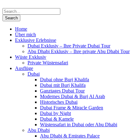
Home
Über mich
Exklusive Erlebnisse
Dubai Exklusiv – Ihre Private Dubai Tour
Abu Dhabi Exklusiv – Ihre private Abu Dhabi Tour
Wüste Exklusiv
Private Wüstensafari
Ausflüge
Dubai
Dubai ohne Burj Khalifa
Dubai mit Burj Khalifa
Ganztages Dubai Tour
Modernes Dubai & Burj Al Arab
Historisches Dubai
Dubai Frame & Miracle Garden
Dubai by Night
Dubai & Kamele
Wüstensafari in Dubai oder Abu Dhabi
Abu Dhabi
Abu Dhabi & Emirates Palace