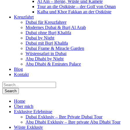
Al Ain – Berge, Wüste und Kamele
Tour an die Ostküste – der Golf von Oman
Kalba und Khor Fakkan an der Ostküste
Kreuzfahrt
Dubai für Kreuzfahrer
Modernes Dubai & Burj Al Arab
Dubai ohne Burj Khalifa
Dubai by Night
Dubai mit Burj Khalifa
Dubai Frame & Miracle Garden
Wüstensafari in Dubai
Abu Dhabi by Night
Abu Dhabi & Emirates Palace
Blog
Kontakt
Home
Über mich
Exklusive Erlebnisse
Dubai Exklusiv – Ihre Private Dubai Tour
Abu Dhabi Exklusiv – Ihre private Abu Dhabi Tour
Wüste Exklusiv